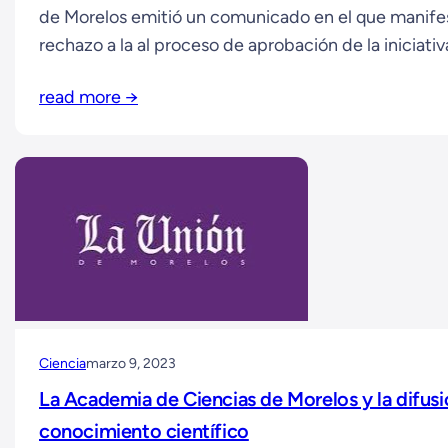
de Morelos emitió un comunicado en el que manife
rechazo a la al proceso de aprobación de la iniciati
ley de HTCI, al tiempo que se pronunciaba a favor 
read more →
los diversos actores políticos y sociales actuasen d
manera consciente en…
Ciencia
marzo 9, 2023
La Academia de Ciencias de Morelos y la difusi
conocimiento científico