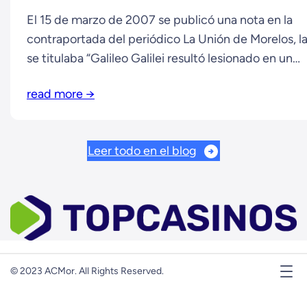
El 15 de marzo de 2007 se publicó una nota en la
contraportada del periódico La Unión de Morelos, la
se titulaba “Galileo Galilei resultó lesionado en un
accidente automovilístico”. Consternado por esta no
read more →
el Dr. Enrique Galindo, quien por entonces presidía 
Academia de Ciencias de Morelos, acudió a las ofic
del rotativo,…
Leer todo en el blog
© 2023 ACMor. All Rights Reserved.