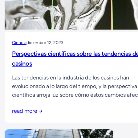
Ciencia
diciembre 12, 2023
Perspectivas científicas sobre las tendencias de
casinos
Las tendencias en la industria de los casinos han
evolucionado a lo largo del tiempo, y la perspectiva
científica arroja luz sobre cómo estos cambios afe
tanto a los operadores como a los jugadores. Desde
read more →
psicología hasta la economía conductual, los exper
explorado diversas dimensiones para comprender 
predecir las tendencias emergentes en…